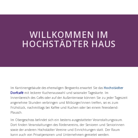
WILLKOMMEN IM
HOCHSTÄDTER HAUS
Im Kantinengebäude des ehemaligen Bergwerks erwartet Sie das
Hochstädter
Dorfcafé
mit leckerer Kuchenauswahl und saisonaler Tageskarte. Im
Innenbereich des Cafés oder auf der Außenterrasse können Sie zu jeder Tageszeit
angenehme Stunden verbringen und Mitbürger/innen treffen, sei es zum
Frühstück, nachmittags bei Kaffee und Kuchen oder bei einem Feierabend-
Plausch.
Im Obergeschoss befindet sich ein bestens ausgestatteter Veranstaltungsraum.
Dort finden Veranstaltungen des Fördervereins, der Senioren und Seniorinnen
sowie der anderen Hochstädter Vereine und Einrichtungen statt. Der Raum
kann auch von Privatpersonen und Unternehmen gemietet werden.