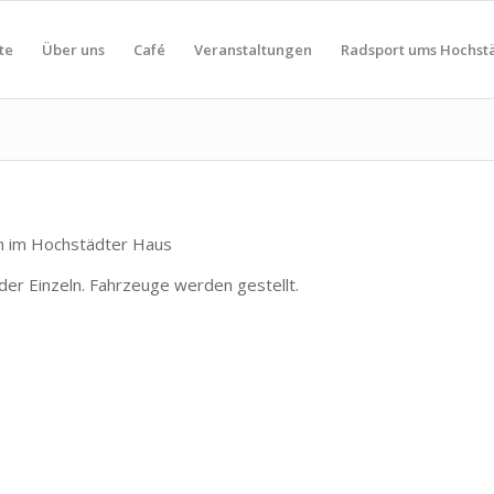
te
Über uns
Café
Veranstaltungen
Radsport ums Hochst
hn im Hochstädter Haus
er Einzeln. Fahrzeuge werden gestellt.