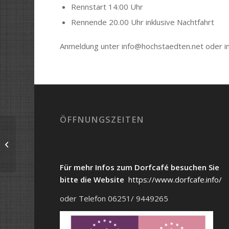
Rennstart 14:00 Uhr
Rennende 20.00 Uhr inklusive Nachtfahrt
Anmeldung unter info@hochstaedten.net oder i
ÖFFNUNGSZEITEN
Informativer Vortrag
zur Geldanlage mit
ETFs
Für mehr Infos zum Dorfcafé besuchen Sie
bitte die Website
https://www.dorfcafe.info/
oder Telefon 06251/ 9449265