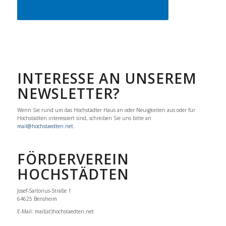
INTERESSE AN UNSEREM
NEWSLETTER?
Wenn Sie rund um das Hochstädter Haus an oder Neuigkeiten aus oder für
Hochstädten interessiert sind, schreiben Sie uns bitte an
mail@hochstaedten.net
.
FÖRDERVEREIN
HOCHSTÄDTEN
Josef-Sartorius-Straße 1
64625 Bensheim
E-Mail: mail(at)hochstaedten.net