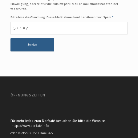
Einwilligung jederzeit für die Zukunft per E-Mail an mail@hochstaedten.net
widerrufen.
Bitte löse die Gleichung. Diese Maßnahme dient der Abwehr von Spam
*
5 + 1 = ?
ÖFFNUNGSZEITEN
Für mehr Infos zum Dorfcafé besuchen Sie bitte die Website
https://www.dorfcafe.info/
oder Telefon 06251/ 9449265