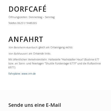
DORFCAFÉ
Öffnungszeiten: Donnerstag – Sonntag
Telefon 06251/ 9449265
ANFAHRT
Von Bensheim-Auerbach:
gleich am Ortseingang rechts
Von Balkhausen
: am Ortsende links
Mit öffentlichen Verkehrsmitteln: Haltestelle “Hochstädter Haus” (Buslinie 677
bzw. an Sonn- und Feiertagen “Shuttle Fürstenlager 677F” und die Ruftaxilinie
6977).
Fahrpläne: www.vrn.de
Sende uns eine E-Mail