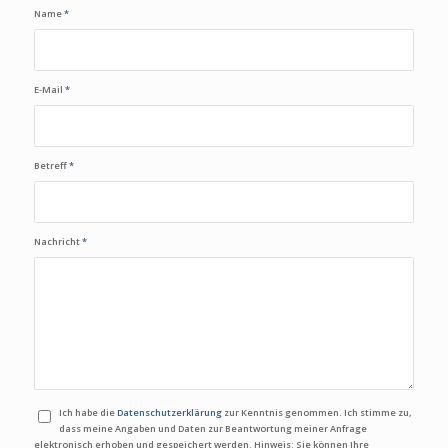
Name
*
E-Mail
*
Betreff
*
Nachricht
*
Ich habe die
Datenschutzerklärung
zur Kenntnis genommen. Ich stimme zu,
dass meine Angaben und Daten zur Beantwortung meiner Anfrage
elektronisch erhoben und gespeichert werden. Hinweis: Sie können Ihre