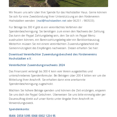
Wir freuen uns sehr über Ihre Spende für das Hochstädter Haus. Gerne können
Sie sich für eine Zweckbindung Ihrer Unterstützung an den Förderverein
Hochstädten wenden (
mail@hochstaedten.net
oder 06251 – 983533).
Für Beträge bis 300 € gibt es ein vereinfachtes Verfahren der
Spendenbescheinigung. Sie benötigen zum einen den Nachweis der Zahlung.
Das kann der Paypal Zahlungsbeleg sein, den Sie sich im Paypal Menü
ausdrucken können, ein Bareinzahlungsbeleg oder ein Bankkontoauszug.
Weiterhin müssen Sie mit einem vereinfachten Zuwendungsbescheid die
Gemeinnützigkeit des Empfängers nachweisen. Diesen erhalten Sie hier:
Download Vereinfachter Zuwendungsbescheid des Fördervereins
Hochstädten e.V.:
Vereinfachter Zuwendungsnachweis 2024
Das Finanzamt verlangt bis 300 € kein vom Verein ausgestelltes und
unterschriebenes Spendenformular. Bei Beträgen über 200 € bitten wir um die
Mitteilung Ihrer Anschrift. Sie erhalten dann eine anerkannte
Spendenbescheinigung zugeschickt.
Möchten Sie höhere Beträge spenden und können die Zeit erübrigen, ersparen
Sie uns doch die Paypal Gebühren. Überweisen Sie uns bitte einmalig oder per
Dauerauftrag direkt auf unser Konto unter Angabe Ihrer Anschrift im
Verwendungszweck.
Spendenkonto:
IBAN:
DE58 5095 0068 0002 1234 95