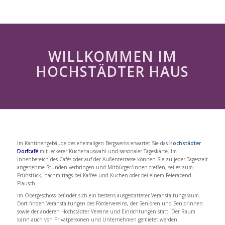
WILLKOMMEN IM
HOCHSTÄDTER HAUS
Im Kantinengebäude des ehemaligen Bergwerks erwartet Sie das
Hochstädter
Dorfcafé
mit leckerer Kuchenauswahl und saisonaler Tageskarte. Im
Innenbereich des Cafés oder auf der Außenterrasse können Sie zu jeder Tageszeit
angenehme Stunden verbringen und Mitbürger/innen treffen, sei es zum
Frühstück, nachmittags bei Kaffee und Kuchen oder bei einem Feierabend-
Plausch.
Im Obergeschoss befindet sich ein bestens ausgestatteter Veranstaltungsraum.
Dort finden Veranstaltungen des Fördervereins, der Senioren und Seniorinnen
sowie der anderen Hochstädter Vereine und Einrichtungen statt. Der Raum
kann auch von Privatpersonen und Unternehmen gemietet werden.