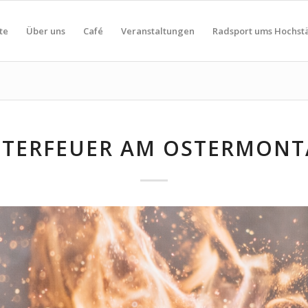
te
Über uns
Café
Veranstaltungen
Radsport ums Hochst
STERFEUER AM OSTERMONT