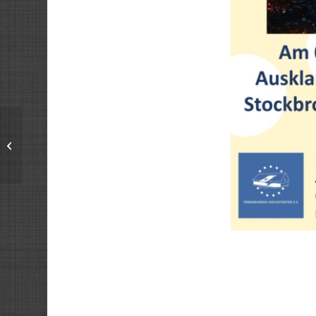
Traditionelles
Heringsessen am
Aschermittwoch